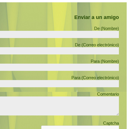
Enviar a un amigo
De (Nombre)
De (Correo electrónico)
Para (Nombre)
Para (Correo electrónico)
Comentario
Captcha