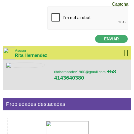
Captcha
ENVIAR
Asesor
Rita Hernandez
+58
ritahernandez1960@gmail.com
4143640380
Propiedades destacadas