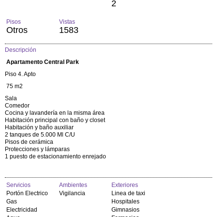
2
Pisos
Vistas
Otros
1583
Descripción
Apartamento Central Park
Piso 4. Apto
75 m2
Sala
Comedor
Cocina y lavandería en la misma área
Habitación principal con baño y closet
Habitación y baño auxiliar
2 tanques de 5.000 Ml C/U
Pisos de cerámica
Protecciones y lámparas
1 puesto de estacionamiento enrejado
Servicios
Ambientes
Exteriores
Portón Electrico
Vigilancia
Linea de taxi
Gas
Hospitales
Electricidad
Gimnasios